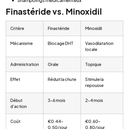
Shampoings médicamenteux
Finastéride vs. Minoxidil
Critère
Finastéride
Minoxidil
Mécanisme
Blocage DHT
Vasodilatation
locale
Administration
Orale
Topique
Effet
Réduit la chute
Stimule la
repousse
Début
3-6 mois
2-4 mois
d’action
Coût
€0.44–
€0.60–
0.50/jour
0.80/jour