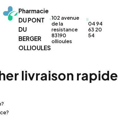
Pharmacie
102 avenue
DU PONT
de la
04 94
DU
resistance
63 20
83190
54
BERGER
ollioules
OLLIOULES
her livraison rapide
e?
nce?