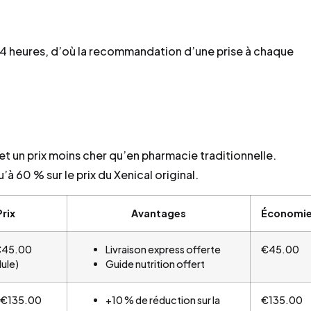
4 heures, d’où la recommandation d’une prise à chaque
 et un prix moins cher qu’en pharmacie traditionnelle.
 60 % sur le prix du Xenical original.
Prix
Avantages
Économi
45.00
Livraison express offerte
€45.00
lule)
Guide nutrition offert
€135.00
+10 % de réduction sur la
€135.00