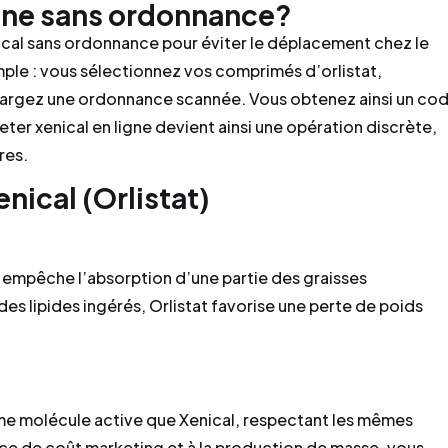
gne sans ordonnance?
al sans ordonnance pour éviter le déplacement chez le
mple : vous sélectionnez vos comprimés d’orlistat,
chargez une ordonnance scannée. Vous obtenez ainsi un co
eter xenical en ligne devient ainsi une opération discrète,
res.
nical (Orlistat)
ui empêche l’absorption d’une partie des graisses
s lipides ingérés, Orlistat favorise une perte de poids
me molécule active que Xenical, respectant les mêmes
ce de coût marketing et à la production de masse, vous