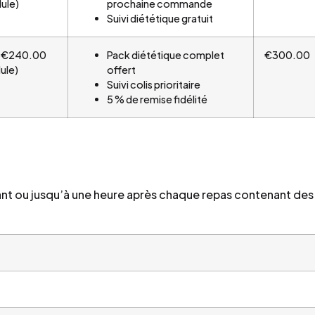
lule)
prochaine commande
Suivi diététique gratuit
€240.00
Pack diététique complet
€300.00
ule)
offert
Suivi colis prioritaire
5 % de remise fidélité
nt ou jusqu’à une heure après chaque repas contenant des