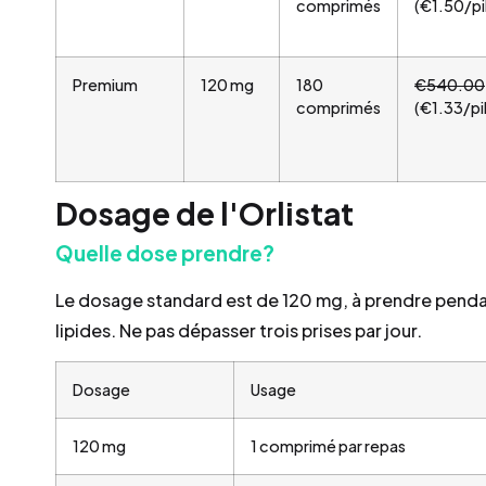
comprimés
(€1.50/pi
Premium
120 mg
180
€540.00
comprimés
(€1.33/pil
Dosage de l'Orlistat
Quelle dose prendre?
Le dosage standard est de 120 mg, à prendre penda
lipides. Ne pas dépasser trois prises par jour.
Dosage
Usage
120 mg
1 comprimé par repas