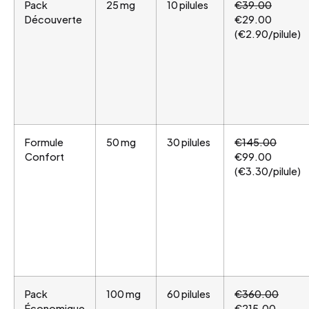
Pack
25 mg
10 pilules
€39.00
Découverte
€29.00
(€2.90/pilule)
Formule
50 mg
30 pilules
€145.00
Confort
€99.00
(€3.30/pilule)
Pack
100 mg
60 pilules
€360.00
Économique
€215.00