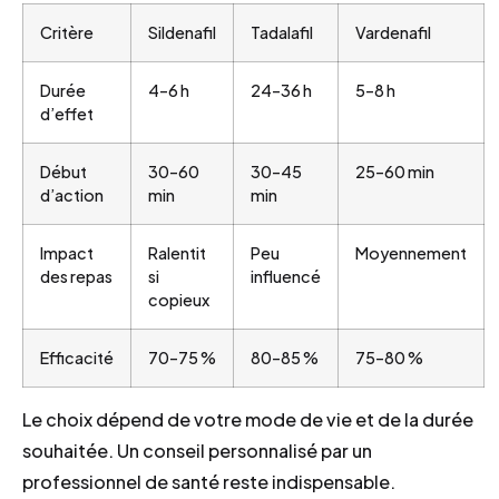
Critère
Sildenafil
Tadalafil
Vardenafil
Durée
4–6 h
24–36 h
5–8 h
d’effet
Début
30–60
30–45
25–60 min
d’action
min
min
Impact
Ralentit
Peu
Moyennement
des repas
si
influencé
copieux
Efficacité
70–75 %
80–85 %
75–80 %
Le choix dépend de votre mode de vie et de la durée
souhaitée. Un conseil personnalisé par un
professionnel de santé reste indispensable.