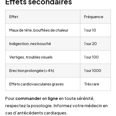
Effets secondaires
Effet
Fréquence
Maux de tête, bouffées de chaleur
1 sur 10
Indigestion, nez bouché
1 sur 20
Vertiges, troubles visuels
1 sur 100
Erection prolongée (>4 h)
1 sur 1000
Effets cardiovasculaires graves
Très rare
Pour
commander
en
ligne
en toute sérénité,
respectez la posologie. Informez votre médecin en
cas d’antécédents cardiaques.